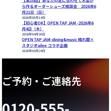
【第10回】あなたの足に合わせて木型か
ら作るオーダーシューズ相談会 2026年6
月21日（日）
2026年05月14日
【初心者OK】OPEN TAP JAM -2026年6
月4日（木）
2026年04月30日
OPEN TAP JAM-dining&music 晴れ間×
スタジオailee コラボ企画
2026年03月24日
ご予約・ご連絡先
0120-555-