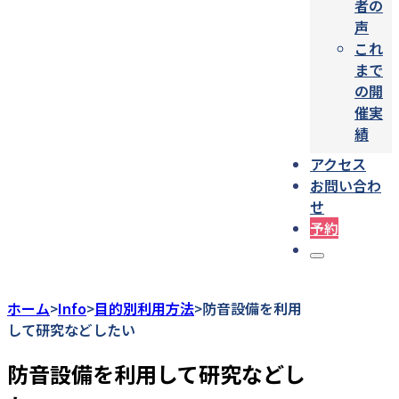
者の
声
これ
まで
の開
催実
績
アクセス
お問い合わ
せ
予約
ホーム
Info
目的別利用方法
防音設備を利用
>
>
>
して研究などしたい
防音設備を利用して研究などし