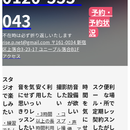
予約・
043
予約状
況
不在時は必ず折り返しいたします
rise.p.net@gmail.com
〒161-0034 新宿
区上落合3-23-17 ユニーブル落合B1F
アクセス
スタ
音を気
安く利
撮影
防音
時
スク
便利
ジオ
にせず
用した
した
設備
間
ー
な場
で楽
思いっ
い
い
が欲
を
ル・
所で
しみ
きりレ
しい
気
定期
レッ
たい
・3時間
・コ
ッスン
に
契約
スン
以上の長
スプ
・声
・練習
したい
せ
した
がし
時間利用
レ撮
優、ア
でもム