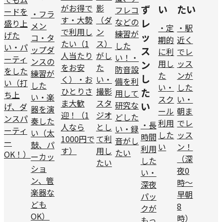
がお得で
影
ず
い
たい
フレコ
ードを
・フラ
す
・大勢
（ダ
などの
レ
盛り上
メン
・定
・駅
で利用し
ン
練習が
げた
ッ
コ・タ
期的
近く
たい（1
ス）
した
い
・パ
ップダ
ス
に利
でレ
人当たり
がし
い！
・
ーティ
ンスの
用し
ッス
ン
をお安
た
防音設
をした
練習が
た
ンが
し
く）
・お
い
・
備を利
い（打
した
い
・
した
ひとりさ
撮影
た
用して
ち上
い
・楽
スク
い
・
ま大歓
スタ
研究な
い
げ、ダ
器を演
ール
朝ま
迎！（1
ジオ
どした
ンスパ
奏した
利用
でレ
・長
人なら
とし
い
・録
ーティ
い（太
した
ッス
時間
1000円で
て利
音がし
ー
鼓、パ
い
ン！
利用
す）
用し
たい
OK！）
ーカッ
（深
した
たい
ショ
夜0
い
・
ン、管
時～
深夜
楽器な
早朝
パッ
ども
8
クが
OK）
時）
もっ