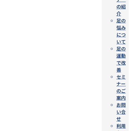
の紹
介
足の
悩み
につ
いて
足の
運動
で改
善
セミ
ナー
のご
案内
お問
い合
せ
利用