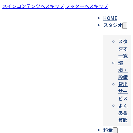
メインコンテンツへスキップ
フッターへスキップ
HOME
スタジオ
スタ
ジオ
一覧
環
境・
設備
貸出
サー
ビス
よく
ある
質問
料金