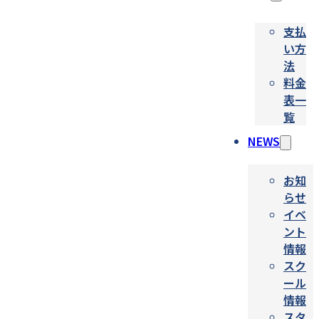
支払
い方
法
料金
表一
覧
NEWS
お知
らせ
イベ
ント
情報
スク
ール
情報
スタ