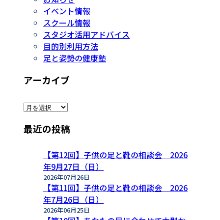
イベント情報
スクール情報
スタジオ活用アドバイス
目的別利用方法
足と姿勢の健康塾
アーカイブ
ア
ー
最近の投稿
カ
イ
ブ
【第12回】子供の足と靴の相談会 2026
年9月27日（日）
2026年07月26日
【第11回】子供の足と靴の相談会 2026
年7月26日（日）
2026年06月25日