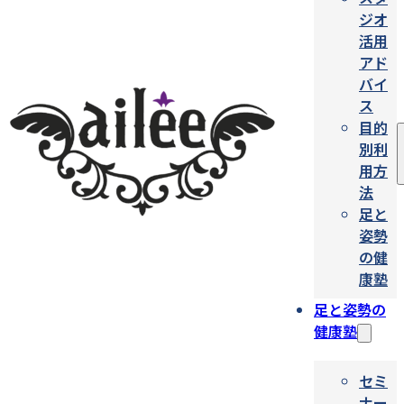
ジオ
活用
アド
バイ
ス
目的
別利
用方
法
足と
姿勢
の健
康塾
足と姿勢の
健康塾
セミ
ナー