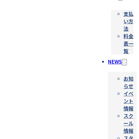
支払
い方
法
料金
表一
覧
NEWS
お知
らせ
イベ
ント
情報
スク
ール
情報
スタ