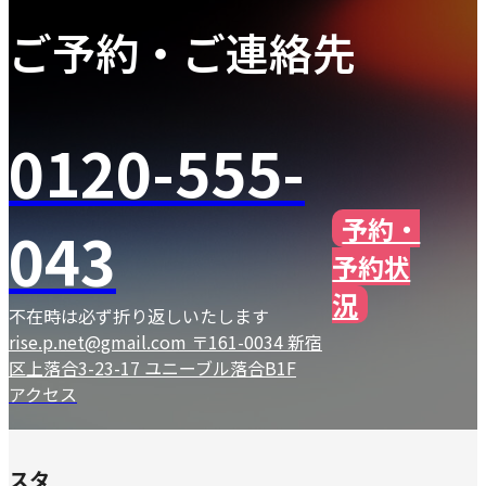
ご予約・ご連絡先
0120-555-
予約・
043
予約状
況
不在時は必ず折り返しいたします
rise.p.net@gmail.com
〒161-0034 新宿
区上落合3-23-17 ユニーブル落合B1F
アクセス
スタ