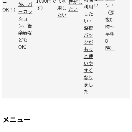
1000円で
て利
音がし
ー
鼓、パ
い
ン！
利用
す）
用し
たい
OK！）
ーカッ
（深
した
たい
ショ
夜0
い
・
ン、管
時～
深夜
楽器な
早朝
パッ
ども
8
クが
OK）
時）
もっ
と使
いや
すく
なり
まし
た
メニュー