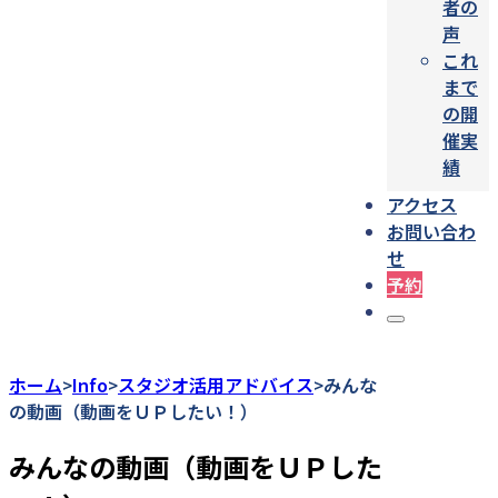
者の
声
これ
まで
の開
催実
績
アクセス
お問い合わ
せ
予約
ホーム
Info
スタジオ活用アドバイス
みんな
>
>
>
の動画（動画をＵＰしたい！）
みんなの動画（動画をＵＰした