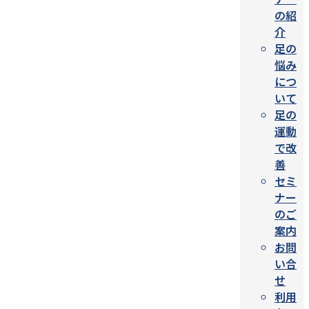
の紹
介
足の
悩み
につ
いて
足の
運動
で改
善
セミ
ナー
のご
案内
お問
い合
せ
利用