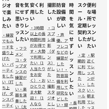
音を気
安く利
撮影
防音
時
スク
便利
ジオ
にせず
用した
した
設備
間
ー
な場
で楽
思いっ
い
い
が欲
を
ル・
所で
しみ
きりレ
しい
気
定期
レッ
たい
・3時間
・コ
ッスン
に
契約
スン
以上の長
スプ
・声
・練習
したい
せ
した
がし
時間利用
レ撮
優、ア
でもム
がお得で
影
ず
い
たい
フレコ
ードを
・フラ
す
・大勢
（ダ
などの
レ
盛り上
メン
・定
・駅
で利用し
ン
練習が
げた
ッ
コ・タ
期的
近く
たい（1
ス）
した
い
・パ
ップダ
ス
に利
でレ
人当たり
がし
い！
・
ーティ
ンスの
用し
ッス
ン
をお安
た
防音設
をした
練習が
た
ンが
し
く）
・お
い
・
備を利
い（打
した
い
・
した
ひとりさ
撮影
た
用して
ち上
い
・楽
スク
い
・
ま大歓
スタ
研究な
い
げ、ダ
器を演
ール
朝ま
迎！（1
ジオ
どした
ンスパ
奏した
利用
でレ
・長
人なら
とし
い
・録
ーティ
い（太
した
ッス
時間