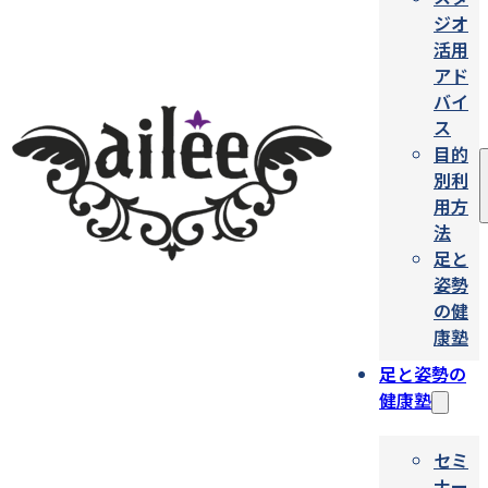
ジオ
活用
アド
バイ
ス
目的
別利
用方
法
足と
姿勢
の健
康塾
足と姿勢の
健康塾
セミ
ナー