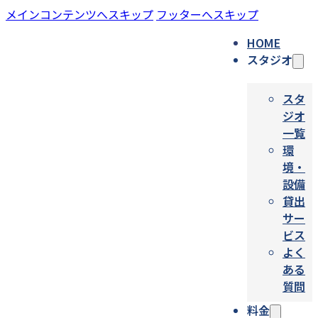
メインコンテンツへスキップ
フッターへスキップ
HOME
スタジオ
スタ
ジオ
一覧
環
境・
設備
貸出
サー
ビス
よく
ある
質問
料金