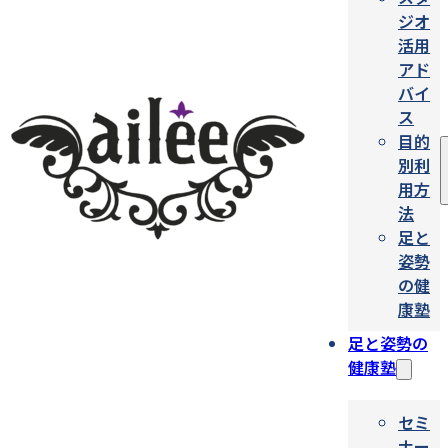
ジオ
活用
アド
バイ
ス
目的
別利
用方
法
足と
姿勢
の健
康塾
足と姿勢の
健康塾
セミ
ナー