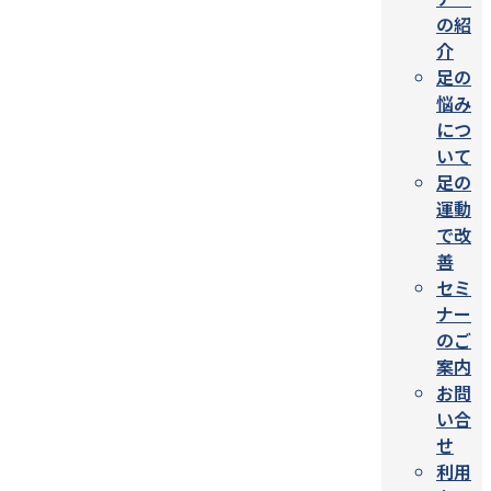
の紹
介
足の
悩み
につ
いて
足の
運動
で改
善
セミ
ナー
のご
案内
お問
い合
せ
利用