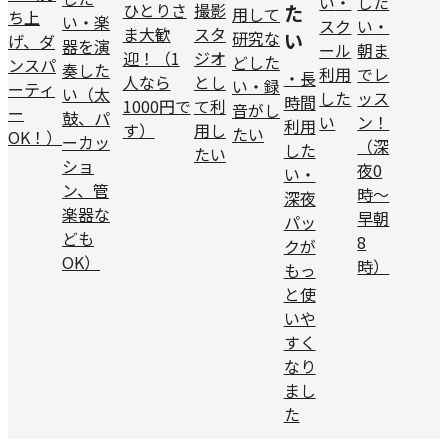
い
・
した
ひとりさ
撮影
た
用して
ち上
い
・楽
スク
い
・
ま大歓
スタ
研究な
い
げ、ダ
器を演
ール
朝ま
迎！（1
ジオ
どした
ンスパ
奏した
利用
でレ
・長
人なら
とし
い
・録
ーティ
い（太
した
ッス
時間
1000円で
て利
音がし
ー
鼓、パ
い
ン！
利用
す）
用し
たい
OK！）
ーカッ
（深
した
たい
ショ
夜0
い
・
ン、管
時～
深夜
楽器な
早朝
パッ
ども
8
クが
OK）
時）
もっ
と使
いや
すく
なり
まし
た