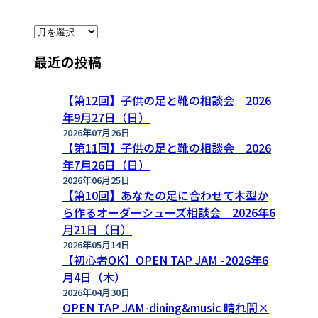
ア
ー
最近の投稿
カ
イ
ブ
【第12回】子供の足と靴の相談会 2026
年9月27日（日）
2026年07月26日
【第11回】子供の足と靴の相談会 2026
年7月26日（日）
2026年06月25日
【第10回】あなたの足に合わせて木型か
ら作るオーダーシューズ相談会 2026年6
月21日（日）
2026年05月14日
【初心者OK】OPEN TAP JAM -2026年6
月4日（木）
2026年04月30日
OPEN TAP JAM-dining&music 晴れ間×