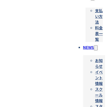
支払
い方
法
料金
表一
覧
NEWS
お知
らせ
イベ
ント
情報
スク
ール
情報
スタ