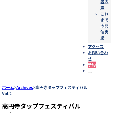
者の
声
これ
まで
の開
催実
績
アクセス
お問い合わ
せ
予約
ホーム
Archives
高円寺タップフェスティバル
>
>
Vol.2
高円寺タップフェスティバル