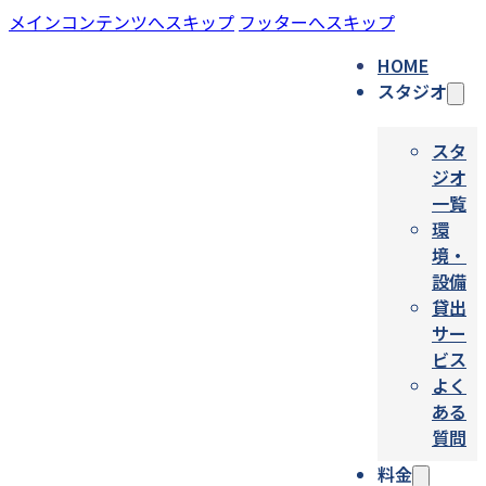
メインコンテンツへスキップ
フッターへスキップ
HOME
スタジオ
スタ
ジオ
一覧
環
境・
設備
貸出
サー
ビス
よく
ある
質問
料金