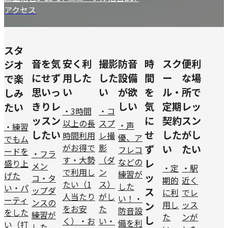
アクセス
スタ
音を気
安く利
撮影
防音
時
スク
便利
ジオ
にせず
用した
した
設備
間
ー
な場
で楽
思いっ
い
い
が欲
を
ル・
所で
しみ
きりレ
しい
気
定期
レッ
たい
・3時間
・コ
ッスン
に
契約
スン
以上の長
スプ
・声
・練習
したい
せ
した
がし
時間利用
レ撮
優、ア
でもム
がお得で
影
ず
い
たい
フレコ
ードを
・フラ
す
・大勢
（ダ
などの
レ
盛り上
メン
・定
・駅
で利用し
ン
練習が
げた
ッ
コ・タ
期的
近く
たい（1
ス）
した
い
・パ
ップダ
ス
に利
でレ
人当たり
がし
い！
・
ーティ
ンスの
用し
ッス
ン
をお安
た
防音設
をした
練習が
た
ンが
し
く）
・お
い
・
備を利
い（打
した