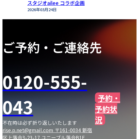
スタジオailee コラボ企画
2026年03月24日
ご予約・ご連絡先
0120-555-
予約・
043
予約状
況
不在時は必ず折り返しいたします
rise.p.net@gmail.com
〒161-0034 新宿
区上落合3-23-17 ユニーブル落合B1F