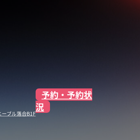
予約・予約状
況
 ユニーブル落合B1F