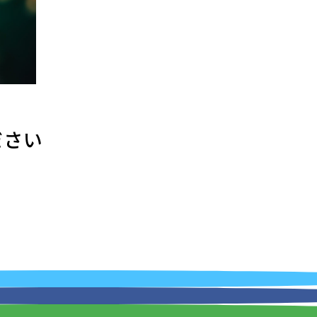
ださい
美