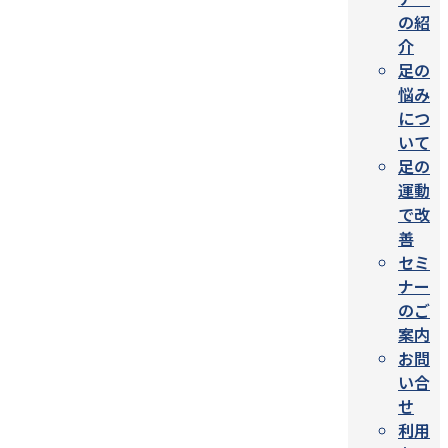
の紹
介
足の
悩み
につ
いて
足の
運動
で改
善
セミ
ナー
のご
案内
お問
い合
せ
利用