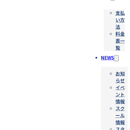
支払
い方
法
料金
表一
覧
NEWS
お知
らせ
イベ
ント
情報
スク
ール
情報
スタ