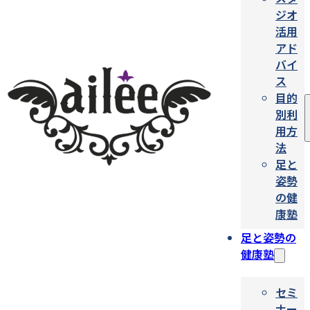
ジオ
活用
アド
バイ
ス
目的
別利
用方
法
足と
姿勢
の健
康塾
足と姿勢の
健康塾
セミ
ナー