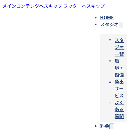
メインコンテンツへスキップ
フッターへスキップ
HOME
スタジオ
スタ
ジオ
一覧
環
境・
設備
貸出
サー
ビス
よく
ある
質問
料金