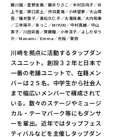
藤川誠／星野圭美／藤井りさこ／木村日向子／井
上千里／原口武土／丹羽夏海／小林望夢／大山慎
吾／福井聖子／髙松久仁子／大滝珠美／大内和奏
／三寺陽平／あっこ／MIYUKI／中村真緒／中山
実子／川田彩香／齊藤瞳／小寺涼子／よしだゆう
か／Manami／Emma／光桜／葵依
川崎を拠点に活動するタップダン
スユニット。創設３２年と日本で
一番の老舗ユニットで、在籍メン
バーは２５名。中学生から社会人
まで幅広いメンバーで構成されて
いる。数々のステージやミュージ
カル・テーマパーク等にもダンサ
ーを輩出。近年ではタップフェス
ティバルなどを主催しタップダン