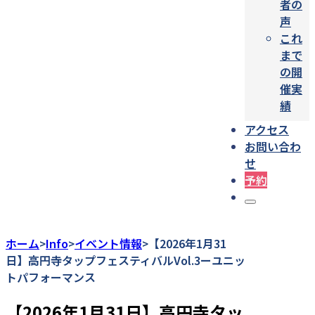
者の
声
これ
まで
の開
催実
績
アクセス
お問い合わ
せ
予約
ホーム
Info
イベント情報
【2026年1月31
>
>
>
日】高円寺タップフェスティバルVol.3ーユニッ
トパフォーマンス
【2026年1月31日】高円寺タッ