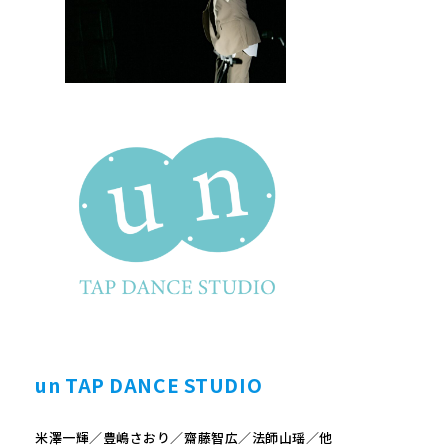
un TAP DANCE STUDIO
米澤一輝／豊嶋さおり／齋藤智広／法師山瑶／他